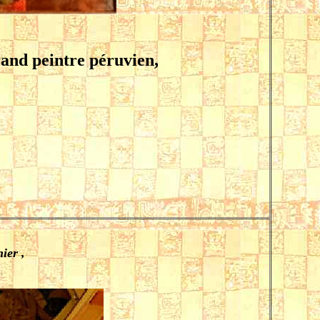
rand peintre péruvien,
ier ,