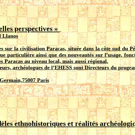
elles perspectives »
l Llanos
s sur la civilisation Paracas, située dans la côte sud du P
e particulière ainsi que des nouveautés sur l’usage, fonc
 Paracas au niveau local, mais aussi régional.
eurs, archéologues de l’EHESS sont Directeurs du progr
-Germain,75007 Paris
es ethnohistoriques et réalités archéologi