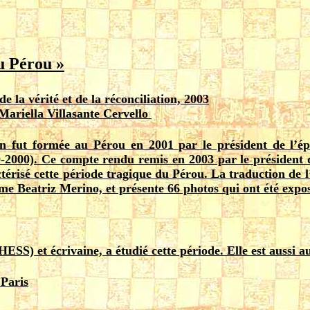
au Pérou »
 la vérité et de la réconciliation, 2003
 Mariella Villasante Cervello
on fut formée au Pérou en 2001 par le président de l’
-2000). Ce compte rendu remis en 2003 par le président 
actérisé cette période tragique du Pérou. La traduction de
e Beatriz Merino, et présente 66 photos qui ont été expo
SS) et écrivaine, a étudié cette période. Elle est aussi aut
 Paris