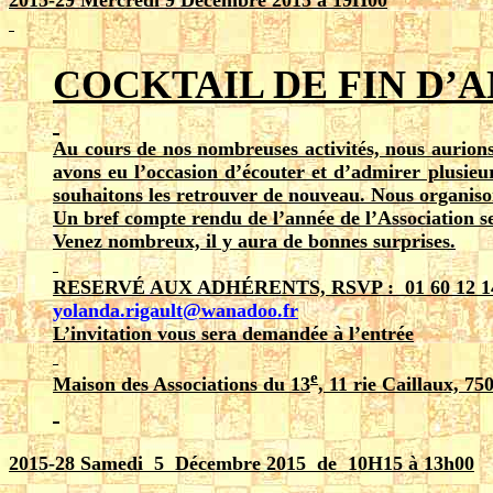
2015-2
9
Mercredi 9 Décembre 2015 à 19H00
COCKTAIL DE FIN D’
Au cours de nos nombreuses activités, nous aurion
avons eu l’occasion d’écouter et d’admirer plusieurs
souhaitons les retrouver de nouveau. Nous organison
Un bref compte rendu de l’année de l’Association s
Venez nombreux, il y aura de bonnes surprises.
RESERVÉ AUX ADHÉRENTS, RSVP : 01 60 12 14 0
yolanda.rigault@wanadoo.fr
L’invitation vous sera demandée à l’entrée
e
Maison des Associations du 13
, 11 rie Caillaux, 75
2015-2
8
Samedi 5 Décembre 2015 de 10H15 à 13h00