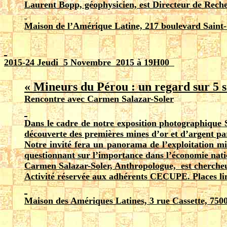
Laurent Bopp, géophysicien, est Directeur de Rec
Maison de l’Amérique Latine, 217 boulevard Saint
2015-2
4
Jeudi 5 Novembre 2015 à 19H00
« Mineurs du Pérou : un regard sur 5 si
Rencontre avec Carmen Salazar-Soler
Dans le cadre de notre exposition photographique 
découverte des premières mines d’or et d’argent pa
Notre invité fera un panorama de l’exploitation mi
questionnant sur l’importance dans l’économie nationa
Carmen Salazar-Soler, Anthropologue, est cherch
Activité réservée aux adhérents CECUPE. Places lim
Maison des Amériques Latines, 3 rue Cassette, 7500