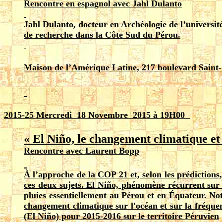
Rencontre en espagnol avec Jahl Dulanto
Jahl Dulanto, docteur en Archéologie de l’université
de recherche dans la Côte Sud du Pérou.
Maison de l’Amérique Latine, 217 boulevard Saint
2015-2
5
Mercredi 18 Novembre 2015 à 19H00
« El Niño, le changement climatique et
Rencontre avec Laurent Bopp
À l’approche de la COP 21 et, selon les prédictions,
ces deux sujets. El Niño, phénomène récurrent sur 
pluies essentiellement au Pérou et en Équateur. Not
changement climatique sur l'océan et sur la fréque
(El Niño) pour 2015-2016 sur le territoire Péruvien