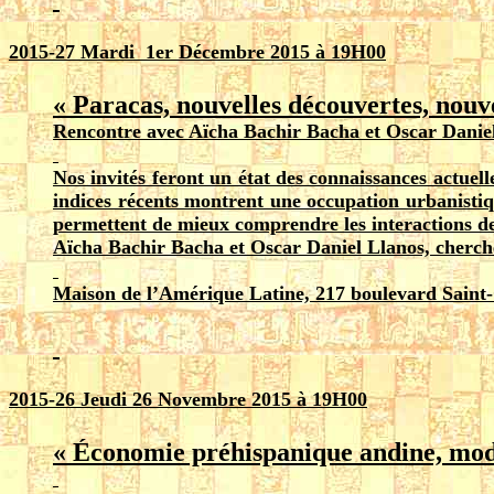
2015-2
7
Mardi 1er Décembre 2015 à 19H00
« Paracas, nouvelles découvertes, nouv
Rencontre avec Aïcha Bachir Bacha et Oscar Danie
Nos invités feront un état des connaissances actuelle
indices récents montrent une occupation urbanistiqu
permettent de mieux comprendre les interactions des
Aïcha Bachir Bacha et Oscar Daniel Llanos, cherch
Maison de l’Amérique Latine, 217 boulevard Saint
2015-2
6
Jeudi 26 Novembre 2015 à 19H00
« Économie préhispanique andine, modèl