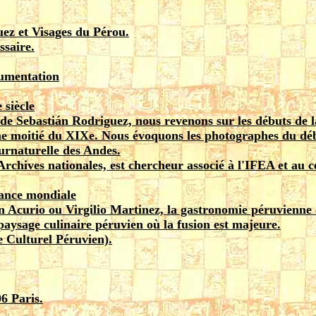
uez et Visages du Pérou.
saire.
cumentation
 siècle
 de Sebastián Rodriguez, nous revenons sur les débuts de
ème moitié du XIXe. Nous évoquons les photographes du déb
surnaturelle des Andes.
Archives nationales, est chercheur associé à l'IFEA et au
sance mondiale
 Acurio ou Virgilio Martinez, la gastronomie péruvienne
paysage culinaire péruvien où la fusion est majeure.
 Culturel Péruvien).
6 Paris.