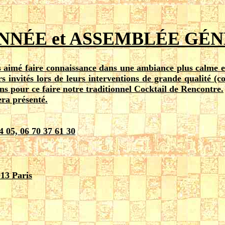
ANNÉE et ASSEMBLÉE GÉ
s aimé faire connaissance dans une ambiance plus calme e
 invités lors de leurs interventions de grande qualité (co
s pour ce faire notre traditionnel Cocktail de Rencontre.
era présenté.
5, 06 70 37 61 30
013 Paris