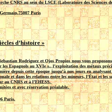
herche CNRS au sein du LSCE (Laboratoire des Sciences d
-Germain,75007 Paris
ècles d’histoire »
Sebastian Rodriguez et Ojos Propios nous vous proposons 
r les Espagnols au XVIe s., l’exploitation des métaux pré
nière depuis cette époque jusqu’à nos jours en analysant 
le et dans les relations entre les mineurs, l’État et les so
eur au CNRS et à l’EHESS.
itées et avec réservation préalable.
6 Paris.