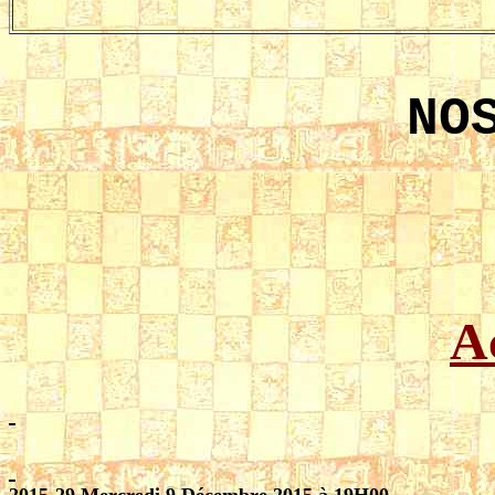
NO
Ac