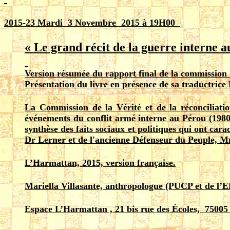
2015-23
Mardi 3 Novembre 2015 à 19H00
« Le grand récit de la guerre interne 
Version résumée du rapport final de la commission de
Présentation du livre en présence de sa traductrice
La Commission de la Vérité et de la réconciliati
événements du conflit armé interne au Pérou (1980
synthèse des faits sociaux et politiques qui ont car
Dr Lerner et de l'ancienne Défenseur du Peuple, Mm
L’Harmattan, 2015, version française.
Mariella Villasante, anthropologue (PUCP et de l’EHE
Espace L’Harmattan , 21 bis rue des Écoles, 75005