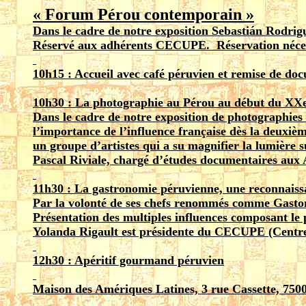
« Forum Pérou contemporain »
Dans le cadre de notre exposition Sebastián Rodrig
Réservé aux adhérents CECUPE. Réservation néces
10h15 : Accueil avec café péruvien et remise de do
10h30 : La photographie au Pérou au début du XXe
Dans le cadre de notre exposition de photographies
l’importance de l’influence française dès la deuxi
un groupe d’artistes qui a su magnifier la lumière 
Pascal Riviale, chargé d’études documentaires aux 
11h30 : La gastronomie péruvienne, une reconnais
Par la volonté de ses chefs renommés comme Gaston
Présentation des multiples influences composant le 
Yolanda Rigault est présidente du CECUPE (Centre
12h30 : Apéritif gourmand péruvien
Maison des Amériques Latines, 3 rue Cassette, 7500