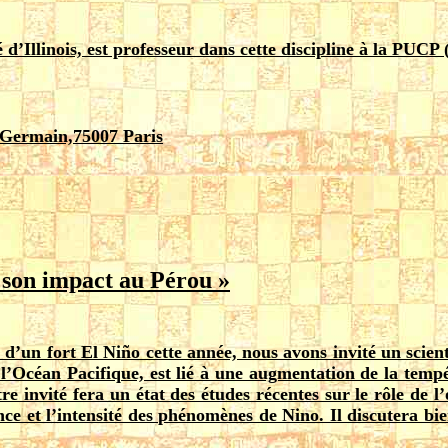
 d’Illinois, est professeur dans cette discipline à la PUCP
-Germain,75007 Paris
 son impact au Pérou »
 d’un fort El Niño cette année, nous avons invité un scient
l’Océan Pacifique, est lié à une augmentation de la tempé
re invité fera un état des études récentes sur le rôle de l
nce et l’intensité des phénomènes de Nino. Il discutera 